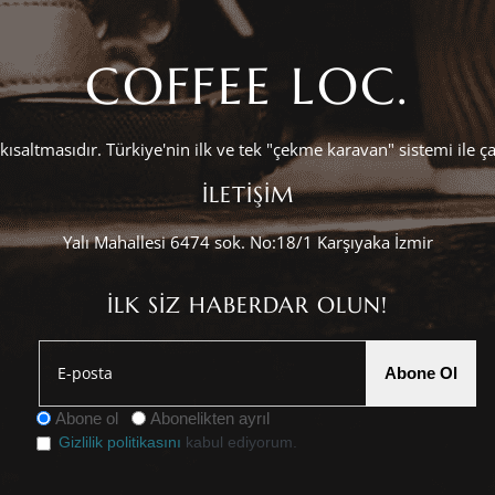
COFFEE LOC.
kısaltmasıdır. Türkiye'nin ilk ve tek "çekme karavan" sistemi ile ç
İLETİŞİM
Yalı Mahallesi 6474 sok. No:18/1 Karşıyaka İzmir
İLK SİZ HABERDAR OLUN!
Abone Ol
Abone ol
Abonelikten ayrıl
Gizlilik politikasını
kabul ediyorum.