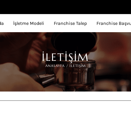
da
İşletme Modeli
Franchise Talep
Franchise Başv
ILETIŞIM
ANASAYFA / ILETIŞIM